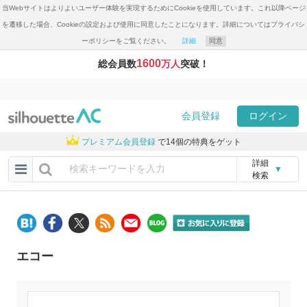
当Webサイトはよりよいユーザー体験を実現するためにCookieを使用しています。これ以降ページ
を遷移した場合、Cookieの設定および使用に同意したことになります。詳細についてはプライバシ
ーポリシーをご覧ください。
詳細
同意
1600
総会員数
万人
突破！
会員登録
ログイン
プレミアム会員登録
で14個の特典をゲット
詳細
▼
検索
エコー