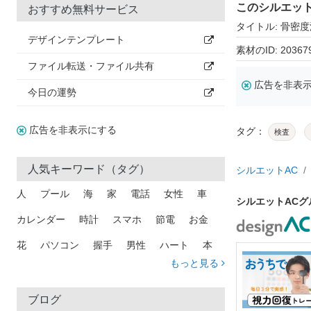
このシルエッ
おすすめ無料サービス
タイトル: 骨密
デザインテンプレート
素材のID: 20367
ファイル転送・ファイル共有
広告を非表
今日の運勢
広告を非表示にする
タグ：
検査
人気キーワード（タグ）
シルエットAC
人
プール
海
家
電話
女性
車
シルエットAC
カレンダー
時計
スマホ
節電
お金
花
パソコン
握手
男性
ハート
本
もっと見る
矢印
猫
手
メール
トラック
木
犬
吹き出し
カメラ
星
プレゼント
ブログ