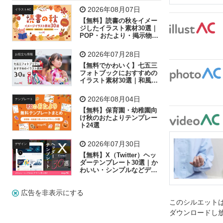
飛行機
グラフ
ビル
魚
家族
書類
2026年08月07日
イラストAC
【無料】読書の秋をイメー
歩く
工場
会社
太陽
キラキラ
ジしたイラスト素材30選｜
POP・おたより・掲示物に
おすすめ
人物
虫眼鏡
花火
電車
ビジネス
2026年07月28日
お役立ち情報
子供
作業員
葉
相談
ピクトグラム
【無料でかわいく】七五三
フォトブックにおすすめの
イラスト素材30選｜和風の
飾り付け素材が揃う
2026年08月04日
テンプレート
【無料】保育園・幼稚園向
け秋のおたよりテンプレー
ト24選
2026年07月30日
デザイン
【無料】X（Twitter）ヘッ
ダーテンプレート30選｜か
わいい・シンプルなどデザ
イン別に紹介
広告を非表示にする
このシルエットは
ダウンロードし