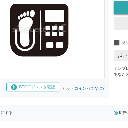
L
商
テンプ
あなた
BTCアドレスを確認
ビットコインってなに?
示にする
広告