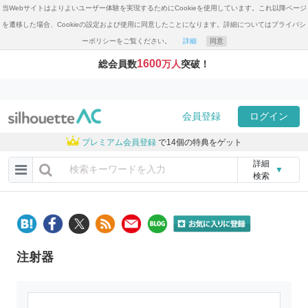
当Webサイトはよりよいユーザー体験を実現するためにCookieを使用しています。これ以降ページ
を遷移した場合、Cookieの設定および使用に同意したことになります。詳細についてはプライバシ
ーポリシーをご覧ください。
詳細
同意
1600
総会員数
万人
突破！
会員登録
ログイン
プレミアム会員登録
で14個の特典をゲット
詳細
▼
検索
注射器