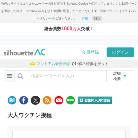
当Webサイトはよりよいユーザー体験を実現するためにCookieを使用しています。これ以降ページ
を遷移した場合、Cookieの設定および使用に同意したことになります。詳細についてはプライバシ
ーポリシーをご覧ください。
詳細
同意
1600
総会員数
万人
突破！
会員登録
ログイン
プレミアム会員登録
で14個の特典をゲット
詳細
▼
検索
大人ワクチン接種