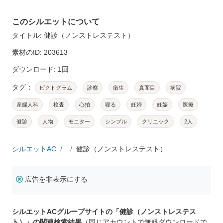
このシルエットについて
タイトル: 健診（ノンストレステスト）
素材のID: 203613
ダウンロード: 1回
タグ：
ピクトグラム
診察
衛生
真面目
病院
産婦人科
検査
心拍
寝る
妊婦
妊娠
医療
健診
人物
モニター
シンプル
クリニック
2人
シルエットAC
健診（ノンストレステスト）
広告を非表示にする
シルエットACグループサイトの「健診（ノンストレステス
ト）」の関連検索結果
（同じアカウントで無料ダウンロードで