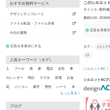
このシルエッ
おすすめ無料サービス
タイトル: 眼科
デザインテンプレート
素材のID: 20360
ファイル転送・ファイル共有
広告を非表
今日の運勢
広告を非表示にする
タグ：
ピクトグ
2人
人気キーワード（タグ）
人
プール
海
家
電話
女性
車
シルエットAC
カレンダー
時計
スマホ
節電
お金
シルエットAC
花
パソコン
握手
男性
ハート
本
もっと見る
矢印
猫
手
メール
トラック
木
犬
吹き出し
カメラ
星
プレゼント
ブログ