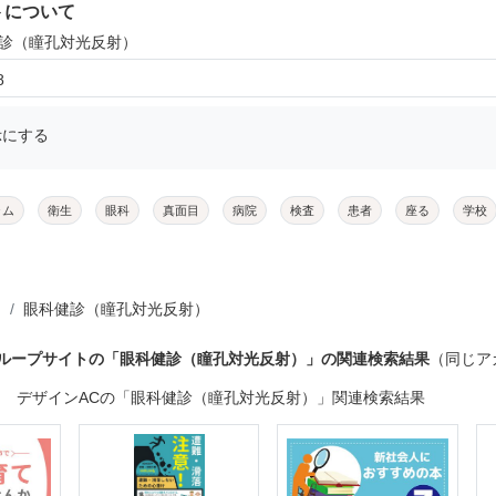
トについて
健診（瞳孔対光反射）
8
示にする
ラム
衛生
眼科
真面目
病院
検査
患者
座る
学校
眼科健診（瞳孔対光反射）
グループサイトの「眼科健診（瞳孔対光反射）」の関連検索結果
（同じア
デザインACの「眼科健診（瞳孔対光反射）」関連検索結果