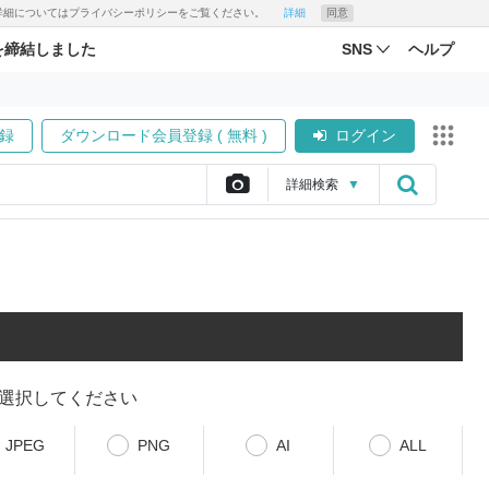
す。詳細についてはプライバシーポリシーをご覧ください。
詳細
同意
を締結しました
SNS
ヘルプ
録
ダウンロード会員登録 ( 無料 )
ログイン
詳細
検索
▼
選択してください
JPEG
PNG
AI
ALL