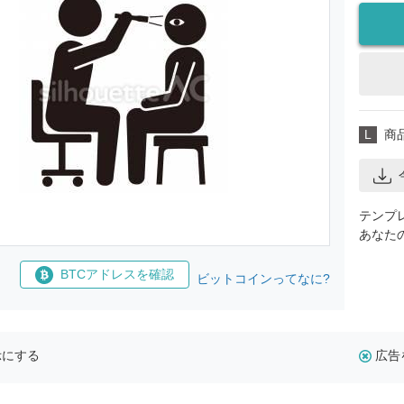
L
商
テンプ
あなた
BTCアドレスを確認
ビットコインってなに?
示にする
広告