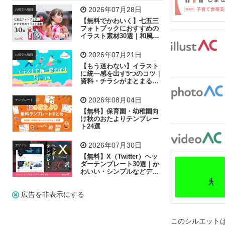
飛行機
グラフ
ビル
魚
家族
書類
2026年07月28日
お役立ち情報
【無料でかわいく】七五三
歩く
工場
会社
太陽
キラキラ
フォトブックにおすすめの
イラスト素材30選｜和風の
飾り付け素材が揃う
人物
虫眼鏡
花火
電車
ビジネス
2026年07月21日
お役立ち情報
子供
作業員
葉
相談
ピクトグラム
【もう迷わない】イラスト
に統一感を出す5つのコツ｜
資料・チラシがまとまるフ
リー素材の選び方
2026年08月04日
テンプレート
【無料】保育園・幼稚園向
け秋のおたよりテンプレー
ト24選
2026年07月30日
デザイン
【無料】X（Twitter）ヘッ
ダーテンプレート30選｜か
わいい・シンプルなどデザ
イン別に紹介
広告を非表示にする
このシルエットは