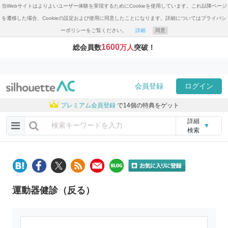
当Webサイトはよりよいユーザー体験を実現するためにCookieを使用しています。これ以降ページ
を遷移した場合、Cookieの設定および使用に同意したことになります。詳細についてはプライバシ
ーポリシーをご覧ください。
詳細
同意
1600
総会員数
万人
突破！
会員登録
ログイン
プレミアム会員登録
で14個の特典をゲット
詳細
▼
検索
運動器健診（反る）