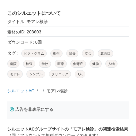
このシルエットについて
タイトル: モアレ検診
素材のID: 203603
ダウンロード: 0回
タグ：
ピクトグラム
衛生
背骨
立つ
真面目
病院
検査
学校
医療
側弯症
健診
人物
モアレ
シンプル
クリニック
1人
シルエットAC
モアレ検診
広告を非表示にする
シルエットACグループサイトの「モアレ検診」の関連検索結果
（同じアカウントで無料ダウンロードできます）