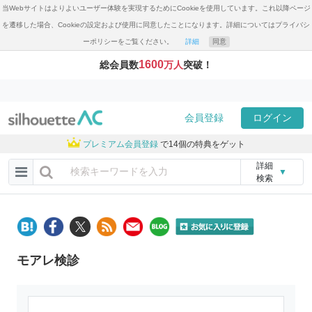
当Webサイトはよりよいユーザー体験を実現するためにCookieを使用しています。これ以降ページ
を遷移した場合、Cookieの設定および使用に同意したことになります。詳細についてはプライバシ
ーポリシーをご覧ください。
詳細
同意
1600
総会員数
万人
突破！
会員登録
ログイン
プレミアム会員登録
で14個の特典をゲット
詳細
▼
検索
モアレ検診