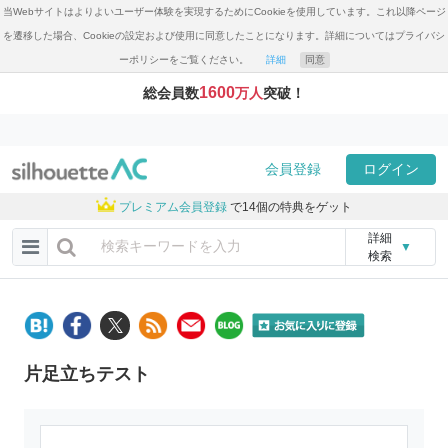
当Webサイトはよりよいユーザー体験を実現するためにCookieを使用しています。これ以降ページ
を遷移した場合、Cookieの設定および使用に同意したことになります。詳細についてはプライバシ
ーポリシーをご覧ください。
詳細
同意
1600
総会員数
万人
突破！
会員登録
ログイン
プレミアム会員登録
で14個の特典をゲット
詳細
▼
検索
片足立ちテスト