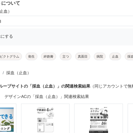
トについて
（止血）
3
示にする
ピクトグラム
衛生
絆創膏
立つ
真面目
病院
止血
採
採血（止血）
グループサイトの「採血（止血）」の関連検索結果
（同じアカウントで無
デザインACの「採血（止血）」関連検索結果