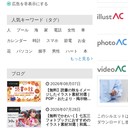
広告を非表示にする
人気キーワード（タグ）
人
プール
海
家
電話
女性
車
カレンダー
時計
スマホ
節電
お金
花
パソコン
握手
男性
ハート
本
もっと見る
矢印
猫
手
メール
トラック
木
犬
吹き出し
カメラ
星
プレゼント
ブログ
飛行機
グラフ
ビル
魚
家族
書類
2026年08月07日
イラストAC
【無料】読書の秋をイメー
歩く
工場
会社
太陽
キラキラ
ジしたイラスト素材30選｜
POP・おたより・掲示物に
おすすめ
人物
虫眼鏡
花火
電車
ビジネス
2026年07月28日
お役立ち情報
子供
作業員
葉
相談
ピクトグラム
【無料でかわいく】七五三
このシルエットは
フォトブックにおすすめの
ダウンロードし
イラスト素材30選｜和風の