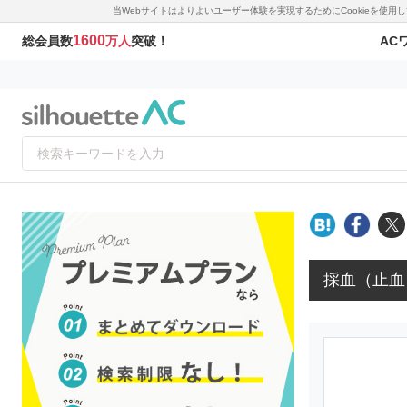
当Webサイトはよりよいユーザー体験を実現するためにCookieを使
1600
AC
総会員数
万人
突破！
採血（止血