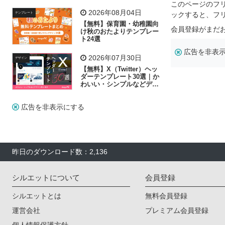
飾り付け素材が揃う
このページのフ
2026年08月04日
ックすると、フ
テンプレート
【無料】保育園・幼稚園向
会員登録がまだ
け秋のおたよりテンプレー
ト24選
広告を非表
2026年07月30日
デザイン
【無料】X（Twitter）ヘッ
ダーテンプレート30選｜か
わいい・シンプルなどデザ
イン別に紹介
広告を非表示にする
昨日のダウンロード数：2,136
シルエットについて
会員登録
シルエットとは
無料会員登録
運営会社
プレミアム会員登録
個人情報保護方針