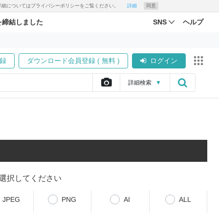
す。詳細についてはプライバシーポリシーをご覧ください。
詳細
同意
を締結しました
SNS
ヘルプ
録
ダウンロード会員登録 ( 無料 )
ログイン
詳細
検索
▼
選択してください
JPEG
PNG
AI
ALL