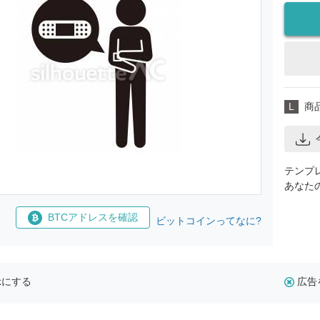
L
商
テンプ
あなた
BTCアドレスを確認
ビットコインってなに?
示にする
広告