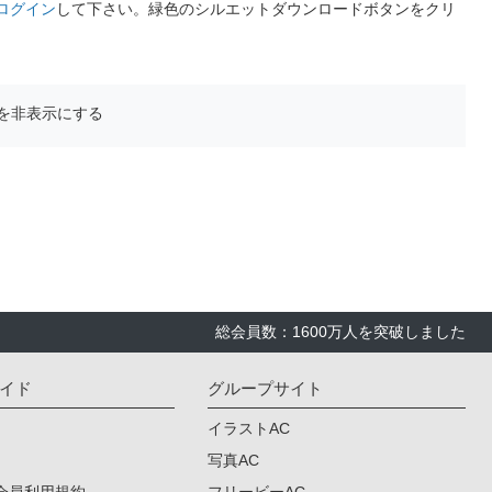
ログイン
して下さい。緑色のシルエットダウンロードボタンをクリ
を非表示にする
総会員数：1600万人を突破しました
イド
グループサイト
イラストAC
写真AC
会員利用規約
フリービーAC