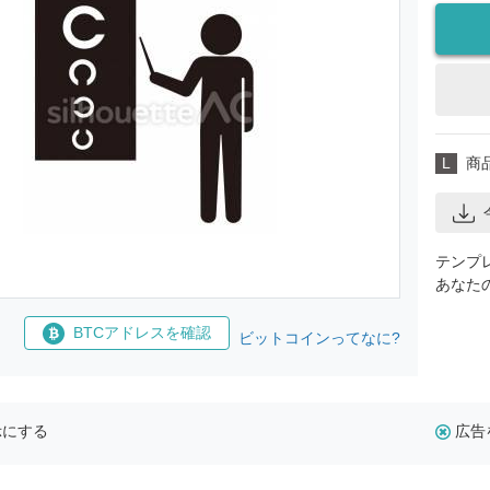
L
商
テンプ
あなた
BTCアドレスを確認
ビットコインってなに?
示にする
広告