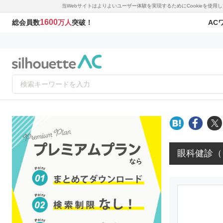
当Webサイトはよりよいユーザー体験を実現するためにCookieを使
1600
AC
総会員数
万人
突破！
眼科健診（