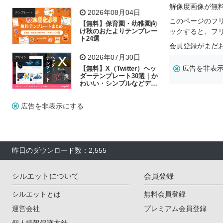
飾り付け素材が揃う
解像度画像が無
2026年08月04日
テンプレート
このページのフ
【無料】保育園・幼稚園向
け秋のおたよりテンプレー
ックすると、フ
ト24選
会員登録がまだ
2026年07月30日
デザイン
広告を非表
【無料】X（Twitter）ヘッ
ダーテンプレート30選｜か
わいい・シンプルなどデザ
イン別に紹介
広告を非表示にする
昨日のダウンロード数：2,555
シルエットについて
会員登録
シルエットとは
無料会員登録
運営会社
プレミアム会員登録
個人情報保護方針