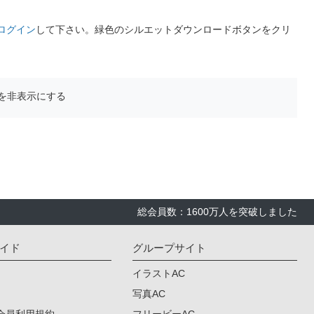
ログイン
して下さい。緑色のシルエットダウンロードボタンをクリ
を非表示にする
総会員数：1600万人を突破しました
イド
グループサイト
イラストAC
写真AC
会員利用規約
フリービーAC