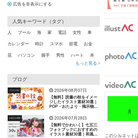
広告を非表示にする
人気キーワード（タグ）
人
プール
海
家
電話
女性
車
カレンダー
時計
スマホ
節電
お金
花
パソコン
握手
男性
ハート
本
もっと見る
矢印
猫
手
メール
トラック
木
犬
吹き出し
カメラ
星
プレゼント
ブログ
飛行機
グラフ
ビル
魚
家族
書類
2026年08月07日
イラストAC
【無料】読書の秋をイメー
歩く
工場
会社
太陽
キラキラ
ジしたイラスト素材30選｜
POP・おたより・掲示物に
おすすめ
人物
虫眼鏡
花火
電車
ビジネス
2026年07月28日
お役立ち情報
子供
作業員
葉
相談
ピクトグラム
【無料でかわいく】七五三
フォトブックにおすすめの
イラスト素材30選｜和風の
このシルエットは