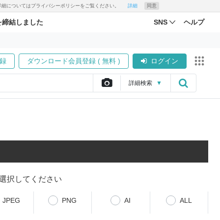
す。詳細についてはプライバシーポリシーをご覧ください。
詳細
同意
を締結しました
SNS
ヘルプ
録
ダウンロード会員登録 ( 無料 )
ログイン
詳細
検索
▼
選択してください
JPEG
PNG
AI
ALL