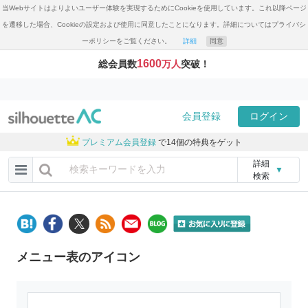
当Webサイトはよりよいユーザー体験を実現するためにCookieを使用しています。これ以降ページ
を遷移した場合、Cookieの設定および使用に同意したことになります。詳細についてはプライバシ
ーポリシーをご覧ください。
詳細
同意
1600
総会員数
万人
突破！
会員登録
ログイン
プレミアム会員登録
で14個の特典をゲット
詳細
▼
検索
メニュー表のアイコン