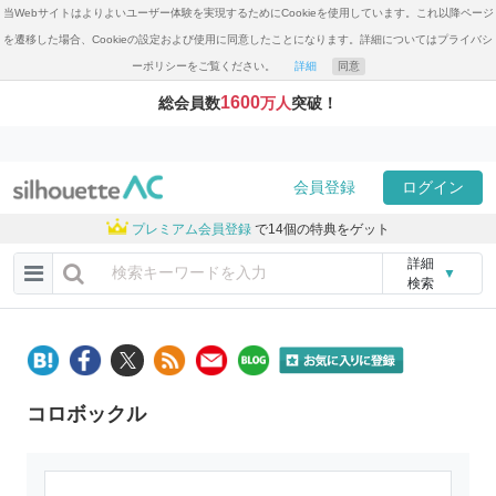
当Webサイトはよりよいユーザー体験を実現するためにCookieを使用しています。これ以降ページ
を遷移した場合、Cookieの設定および使用に同意したことになります。詳細についてはプライバシ
ーポリシーをご覧ください。
詳細
同意
1600
総会員数
万人
突破！
会員登録
ログイン
プレミアム会員登録
で14個の特典をゲット
詳細
▼
検索
コロボックル