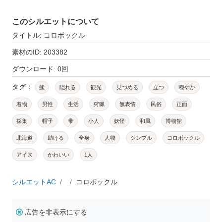
このシルエットについて
タイトル: コロボックル
素材のID: 203382
ダウンロード: 0回
タグ：
髭
隠れる
観光
見つめる
立つ
穏やか
着物
男性
生活
狩猟
無表情
民俗
正面
採集
帽子
帯
小人
妖怪
和風
博物館
北海道
助ける
全身
人物
シンプル
コロボックル
アイヌ
かわいい
1人
シルエットAC
コロボックル
広告を非表示にする