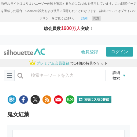
当Webサイトはよりよいユーザー体験を実現するためにCookieを使用しています。これ以降ページ
を遷移した場合、Cookieの設定および使用に同意したことになります。詳細についてはプライバシ
ーポリシーをご覧ください。
詳細
同意
1600
総会員数
万人
突破！
会員登録
ログイン
プレミアム会員登録
で14個の特典をゲット
詳細
▼
検索
鬼女紅葉