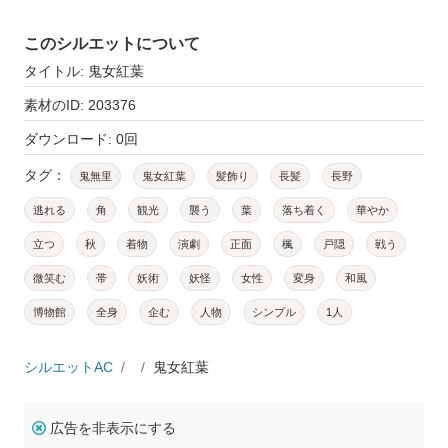
このシルエットについて
タイトル: 鬼女紅葉
素材のID: 203376
ダウンロード: 0回
タグ：
鬼無里
鬼女紅葉
髪飾り
長髪
長野
逃れる
角
観光
襲う
葉
落ち着く
華やか
立つ
秋
着物
演劇
正面
楓
戸隠
戦う
微笑む
帯
妖術
妖怪
女性
変身
和風
博物館
全身
企む
人物
シンプル
1人
シルエットAC
鬼女紅葉
広告を非表示にする