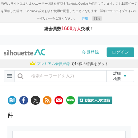
当Webサイトはよりよいユーザー体験を実現するためにCookieを使用しています。これ以降ページ
を遷移した場合、Cookieの設定および使用に同意したことになります。詳細についてはプライバシ
ーポリシーをご覧ください。
詳細
同意
1600
総会員数
万人
突破！
会員登録
ログイン
プレミアム会員登録
で14個の特典をゲット
詳細
▼
検索
件