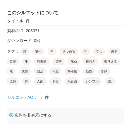
このシルエットについて
タイトル: 件
素材のID: 203371
ダウンロード: 0回
タグ：
蹄
誕生
角
見つめる
耳
立つ
疫病
畜産
牛
無表情
災害
死ぬ
横向き
振り返る
尾
妖怪
四足
和風
博物館
動物
冷静
全身
件
人面
予言
不思議
シンプル
1匹
シルエットAC
件
広告を非表示にする