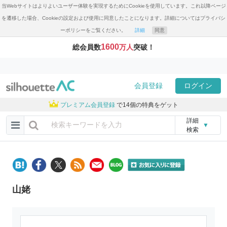
当Webサイトはよりよいユーザー体験を実現するためにCookieを使用しています。これ以降ページ
を遷移した場合、Cookieの設定および使用に同意したことになります。詳細についてはプライバシ
ーポリシーをご覧ください。
詳細
同意
1600
総会員数
万人
突破！
会員登録
ログイン
プレミアム会員登録
で14個の特典をゲット
詳細
▼
検索
山姥