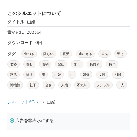
このシルエットについて
タイトル: 山姥
素材のID: 203364
ダウンロード: 0回
タグ：
食べる
険しい
長髪
迷わせる
観光
襲う
老婆
睨む
着物
登山
歩く
横向き
持つ
怒る
徘徊
帯
山姥
山
妖怪
女性
和風
博物館
包丁
全身
人物
不気味
シンプル
1人
シルエットAC
山姥
広告を非表示にする