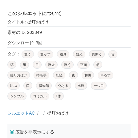
このシルエットについて
タイトル: 提灯おばけ
素材のID: 203349
ダウンロード: 3回
タグ：
驚く
驚かす
道具
観光
見開く
舌
縞
紙
目
浮遊
浮く
正面
柄
提灯おばけ
持ち手
妖怪
夜
和風
吊るす
叫ぶ
口
博物館
化ける
出現
一つ目
シンプル
コミカル
1体
シルエットAC
提灯おばけ
広告を非表示にする