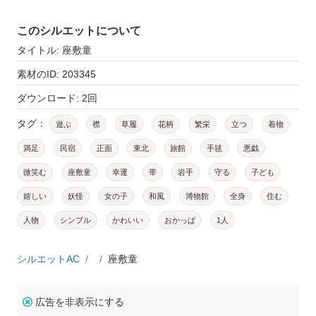
このシルエットについて
タイトル: 座敷童
素材のID: 203345
ダウンロード: 2回
タグ：
遊ぶ
襟
草履
花柄
繁栄
立つ
着物
満足
民宿
正面
東北
旅館
手毬
悪戯
微笑む
座敷童
幸運
帯
岩手
守る
子ども
嬉しい
妖怪
女の子
和風
博物館
全身
住む
人物
シンプル
かわいい
おかっぱ
1人
シルエットAC
座敷童
広告を非表示にする