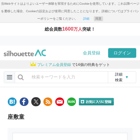
当Webサイトはよりよいユーザー体験を実現するためにCookieを使用しています。これ以降ページ
を遷移した場合、Cookieの設定および使用に同意したことになります。詳細についてはプライバシ
ーポリシーをご覧ください。
詳細
同意
1600
総会員数
万人
突破！
会員登録
ログイン
プレミアム会員登録
で14個の特典をゲット
詳細
▼
検索
座敷童