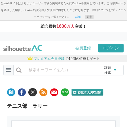
当Webサイトはよりよいユーザー体験を実現するためにCookieを使用しています。これ以降ページ
を遷移した場合、Cookieの設定および使用に同意したことになります。詳細についてはプライバシ
ーポリシーをご覧ください。
詳細
同意
1600
総会員数
万人
突破！
会員登録
ログイン
プレミアム会員登録
で14個の特典をゲット
詳細
▼
検索
テニス部 ラリー