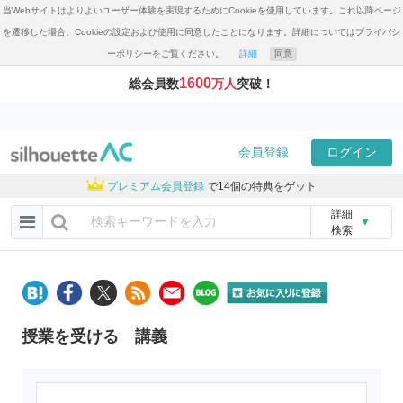
当Webサイトはよりよいユーザー体験を実現するためにCookieを使用しています。これ以降ページ
を遷移した場合、Cookieの設定および使用に同意したことになります。詳細についてはプライバシ
ーポリシーをご覧ください。
詳細
同意
1600
総会員数
万人
突破！
会員登録
ログイン
プレミアム会員登録
で14個の特典をゲット
詳細
▼
検索
授業を受ける 講義