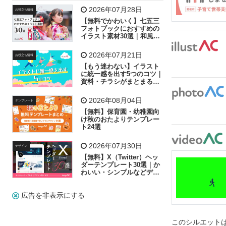
飛行機
グラフ
ビル
魚
家族
書類
2026年07月28日
お役立ち情報
【無料でかわいく】七五三
歩く
工場
会社
太陽
キラキラ
フォトブックにおすすめの
イラスト素材30選｜和風の
飾り付け素材が揃う
人物
虫眼鏡
花火
電車
ビジネス
2026年07月21日
お役立ち情報
子供
作業員
葉
相談
ピクトグラム
【もう迷わない】イラスト
に統一感を出す5つのコツ｜
資料・チラシがまとまるフ
リー素材の選び方
2026年08月04日
テンプレート
【無料】保育園・幼稚園向
け秋のおたよりテンプレー
ト24選
2026年07月30日
デザイン
【無料】X（Twitter）ヘッ
ダーテンプレート30選｜か
わいい・シンプルなどデザ
イン別に紹介
広告を非表示にする
このシルエットは