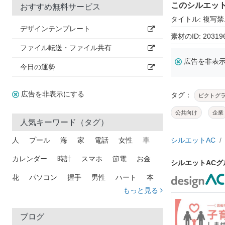
このシルエッ
おすすめ無料サービス
タイトル: 複写禁
デザインテンプレート
素材のID: 20319
ファイル転送・ファイル共有
広告を非表
今日の運勢
広告を非表示にする
タグ：
ピクトグ
公共向け
企業
人気キーワード（タグ）
人
プール
海
家
電話
女性
車
シルエットAC
カレンダー
時計
スマホ
節電
お金
シルエットAC
花
パソコン
握手
男性
ハート
本
もっと見る
矢印
猫
手
メール
トラック
木
犬
吹き出し
カメラ
星
プレゼント
ブログ