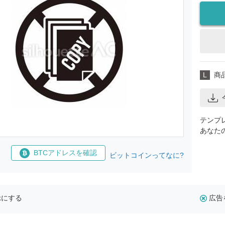
L
商
テンプ
あなた
BTCアドレスを確認
ビットコインってなに?
示にする
広告