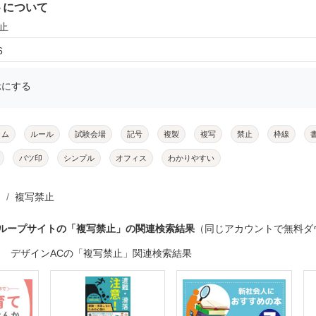
トについて
止
6
示にする
ラム
ルール
試験会場
記号
複製
複写
禁止
枠線
バツ印
シンプル
オフィス
わかりやすい
複写禁止
グループサイトの「複写禁止」の関連検索結果
（同じアカウントで無料ダ
デザインACの「複写禁止」関連検索結果