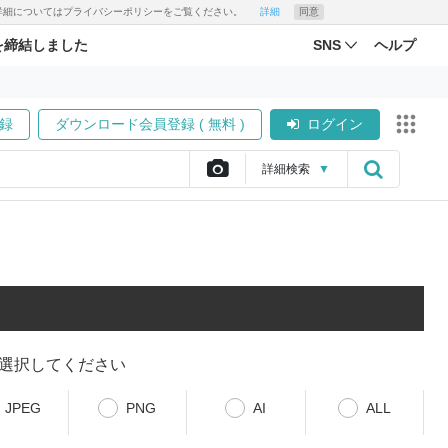
す。詳細についてはプライバシーポリシーをご覧ください。
詳細
同意
を締結しました
SNS
ヘルプ
録
ダウンロード会員登録 ( 無料 )
ログイン
詳細
検索
▼
選択してください
JPEG
PNG
AI
ALL