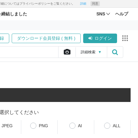
す。詳細についてはプライバシーポリシーをご覧ください。
詳細
同意
を締結しました
SNS
ヘルプ
録
ダウンロード会員登録 ( 無料 )
ログイン
詳細
検索
▼
選択してください
JPEG
PNG
AI
ALL