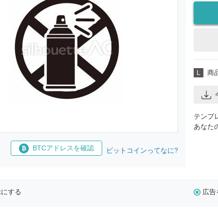
L
商
テンプ
あなた
BTCアドレスを確認
ビットコインってなに?
示にする
広告