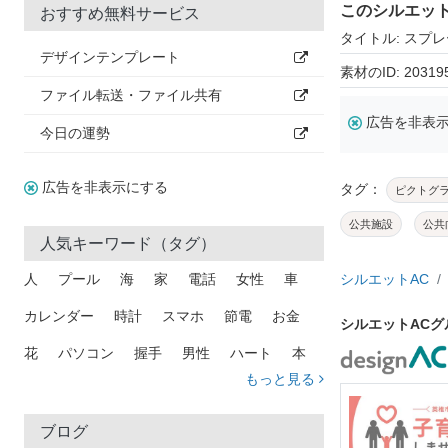
このシルエッ
おすすめ無料サービス
タイトル: スプ
デザインテンプレート
素材のID: 20319
ファイル転送・ファイル共有
広告を非表
今日の運勢
広告を非表示にする
タグ：
ピクトグ
公共施設
公共
人気キーワード（タグ）
人
プール
海
家
電話
女性
車
シルエットAC
カレンダー
時計
スマホ
節電
お金
シルエットAC
花
パソコン
握手
男性
ハート
本
もっと見る
矢印
猫
手
メール
トラック
木
犬
吹き出し
カメラ
星
プレゼント
ブログ