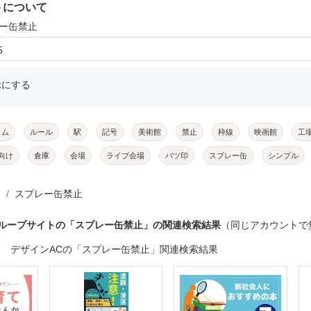
トについて
レー缶禁止
5
示にする
ラム
ルール
駅
記号
美術館
禁止
枠線
映画館
工
向け
倉庫
会場
ライブ会場
バツ印
スプレー缶
シンプル
スプレー缶禁止
グループサイトの「スプレー缶禁止」の関連検索結果
（同じアカウントで
デザインACの「スプレー缶禁止」関連検索結果