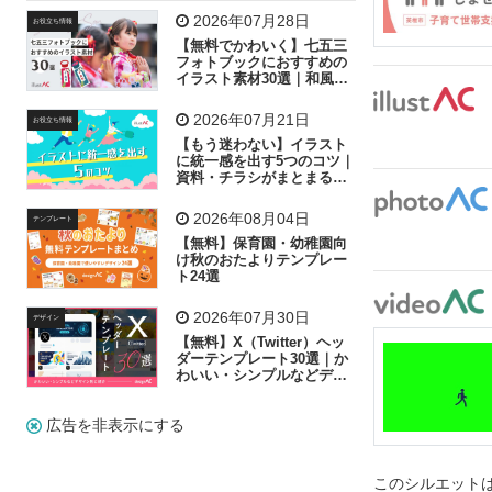
飛行機
グラフ
ビル
魚
家族
書類
2026年07月28日
お役立ち情報
【無料でかわいく】七五三
歩く
工場
会社
太陽
キラキラ
フォトブックにおすすめの
イラスト素材30選｜和風の
飾り付け素材が揃う
人物
虫眼鏡
花火
電車
ビジネス
2026年07月21日
お役立ち情報
子供
作業員
葉
相談
ピクトグラム
【もう迷わない】イラスト
に統一感を出す5つのコツ｜
資料・チラシがまとまるフ
リー素材の選び方
2026年08月04日
テンプレート
【無料】保育園・幼稚園向
け秋のおたよりテンプレー
ト24選
2026年07月30日
デザイン
【無料】X（Twitter）ヘッ
ダーテンプレート30選｜か
わいい・シンプルなどデザ
イン別に紹介
広告を非表示にする
このシルエットは