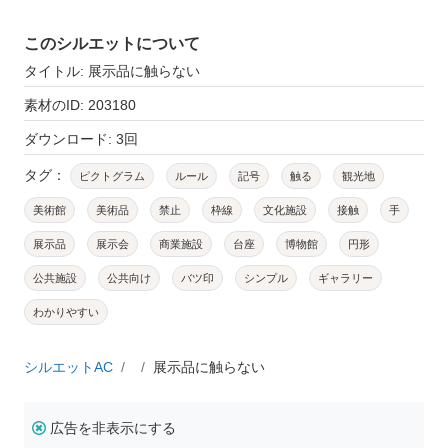
このシルエットについて
タイトル: 展示品に触らない
素材のID: 203180
ダウンロード: 3回
タグ：
ピクトグラム
ルール
記号
触る
観光地
美術館
美術品
禁止
枠線
文化施設
接触
手
展示品
展示会
商業施設
台座
博物館
円形
公共施設
公共向け
バツ印
シンプル
ギャラリー
わかりやすい
シルエットAC
展示品に触らない
広告を非表示にする