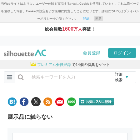
当Webサイトはよりよいユーザー体験を実現するためにCookieを使用しています。これ以降ページ
を遷移した場合、Cookieの設定および使用に同意したことになります。詳細についてはプライバシ
ーポリシーをご覧ください。
詳細
同意
1600
総会員数
万人
突破！
会員登録
ログイン
プレミアム会員登録
で14個の特典をゲット
詳細
▼
検索
展示品に触らない