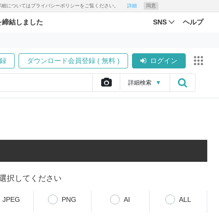
す。詳細についてはプライバシーポリシーをご覧ください。
詳細
同意
を締結しました
SNS
ヘルプ
録
ダウンロード会員登録 ( 無料 )
ログイン
詳細
検索
▼
選択してください
JPEG
PNG
AI
ALL