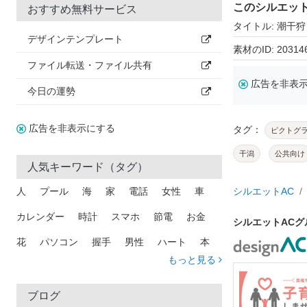
このシルエッ
おすすめ無料サービス
タイトル: 潮干
デザインテンプレート
素材のID: 20314
ファイル転送・ファイル共有
広告を非表
今日の運勢
広告を非表示にする
タグ：
ピクトグ
干潟
公共向け
人気キーワード（タグ）
人
プール
海
家
電話
女性
車
シルエットAC
カレンダー
時計
スマホ
節電
お金
シルエットAC
花
パソコン
握手
男性
ハート
本
もっと見る
矢印
猫
手
メール
トラック
木
犬
吹き出し
カメラ
星
プレゼント
ブログ