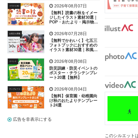
飛行機
グラフ
ビル
魚
家族
書類
2026年08月07日
イラストAC
【無料】読書の秋をイメー
歩く
工場
会社
太陽
キラキラ
ジしたイラスト素材30選｜
POP・おたより・掲示物に
おすすめ
人物
虫眼鏡
花火
電車
ビジネス
2026年07月28日
お役立ち情報
子供
作業員
葉
相談
ピクトグラム
【無料でかわいく】七五三
フォトブックにおすすめの
イラスト素材30選｜和風の
飾り付け素材が揃う
2026年08月08日
イベント
防災訓練・防災イベントの
ポスター・チラシテンプレ
ート20選【無料】
2026年08月04日
テンプレート
【無料】保育園・幼稚園向
け秋のおたよりテンプレー
ト24選
広告を非表示にする
このシルエットは