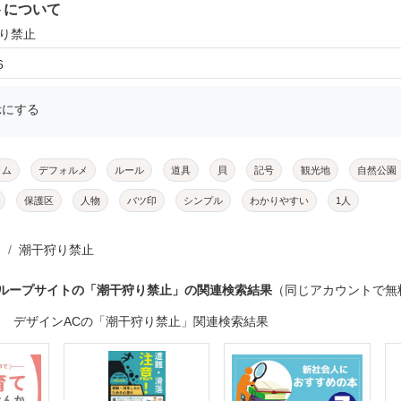
トについて
狩り禁止
6
示にする
ラム
デフォルメ
ルール
道具
貝
記号
観光地
自然公園
保護区
人物
バツ印
シンプル
わかりやすい
1人
潮干狩り禁止
グループサイトの「潮干狩り禁止」の関連検索結果
（同じアカウントで無
デザインACの「潮干狩り禁止」関連検索結果