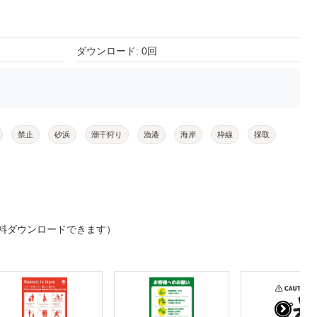
ダウンロード: 0回
禁止
砂浜
潮干狩り
漁港
海岸
枠線
採取
料ダウンロードできます）