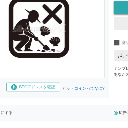
L
商
テンプ
あなた
BTCアドレスを確認
ビットコインってなに?
示にする
広告