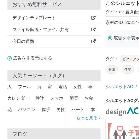
このシルエッ
おすすめ無料サービス
タイトル: 置き
デザインテンプレート
素材のID: 20314
ファイル転送・ファイル共有
広告を非表
今日の運勢
広告を非表示にする
タグ：
ピクトグ
倉庫
住宅
人気キーワード（タグ）
人
プール
海
家
電話
女性
車
シルエットAC
カレンダー
時計
スマホ
節電
お金
シルエットAC
花
パソコン
握手
男性
ハート
本
もっと見る
矢印
猫
手
メール
トラック
木
犬
吹き出し
カメラ
星
プレゼント
ブログ