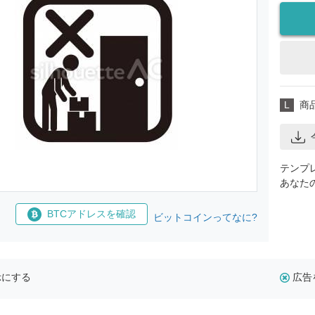
L
商
テンプ
あなた
BTCアドレスを確認
ビットコインってなに?
示にする
広告