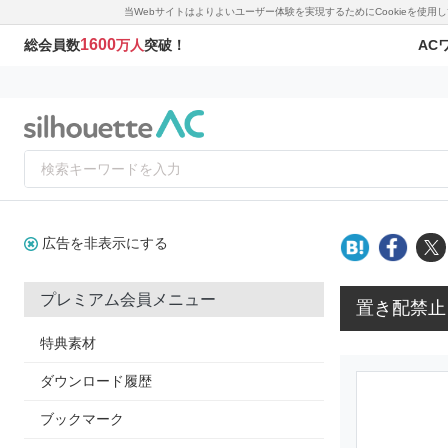
当Webサイトはよりよいユーザー体験を実現するためにCookieを使
1600
AC
総会員数
万人
突破！
広告を非表示にする
プレミアム会員メニュー
置き配禁止
特典素材
ダウンロード履歴
ブックマーク