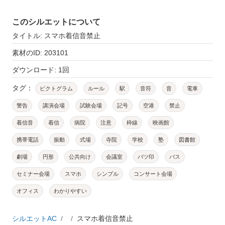
このシルエットについて
タイトル: スマホ着信音禁止
素材のID: 203101
ダウンロード: 1回
タグ：
ピクトグラム
ルール
駅
音符
音
電車
警告
講演会場
試験会場
記号
空港
禁止
着信音
着信
病院
注意
枠線
映画館
携帯電話
振動
式場
寺院
学校
塾
図書館
劇場
円形
公共向け
会議室
バツ印
バス
セミナー会場
スマホ
シンプル
コンサート会場
オフィス
わかりやすい
シルエットAC
スマホ着信音禁止