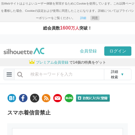
当Webサイトはよりよいユーザー体験を実現するためにCookieを使用しています。これ以降ページ
を遷移した場合、Cookieの設定および使用に同意したことになります。詳細についてはプライバシ
ーポリシーをご覧ください。
詳細
同意
1600
総会員数
万人
突破！
会員登録
ログイン
プレミアム会員登録
で14個の特典をゲット
詳細
▼
検索
スマホ着信音禁止