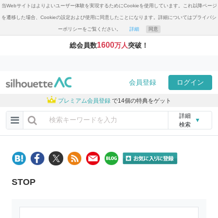
当Webサイトはよりよいユーザー体験を実現するためにCookieを使用しています。これ以降ページ
を遷移した場合、Cookieの設定および使用に同意したことになります。詳細についてはプライバシ
ーポリシーをご覧ください。
詳細
同意
1600
総会員数
万人
突破！
会員登録
ログイン
プレミアム会員登録
で14個の特典をゲット
詳細
▼
検索
STOP