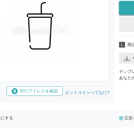
L
商
テンプ
あなた
BTCアドレスを確認
ビットコインってなに?
示にする
広告