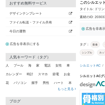
このシルエッ
おすすめ無料サービス
タイトル: ドリン
デザインテンプレート
素材のID: 20303
ファイル転送・ファイル共有
広告を非表
今日の運勢
広告を非表示にする
タグ：
飲食
シンプル
カッ
人気キーワード（タグ）
人
プール
海
家
電話
女性
車
シルエットAC
カレンダー
時計
スマホ
節電
お金
シルエットAC
花
パソコン
握手
男性
ハート
本
もっと見る
矢印
猫
手
メール
トラック
木
犬
吹き出し
カメラ
星
プレゼント
ブログ