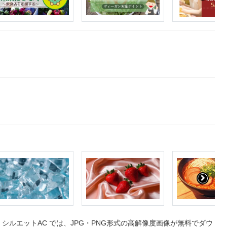
ルエットAC では、JPG・PNG形式の高解像度画像が無料でダウ