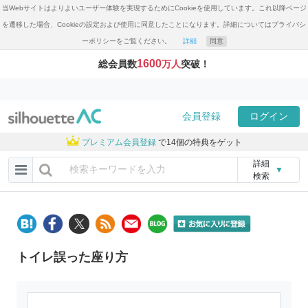
当Webサイトはよりよいユーザー体験を実現するためにCookieを使用しています。これ以降ページ
を遷移した場合、Cookieの設定および使用に同意したことになります。詳細についてはプライバシ
ーポリシーをご覧ください。
詳細
同意
1600
総会員数
万人
突破！
会員登録
ログイン
プレミアム会員登録
で14個の特典をゲット
詳細
▼
検索
トイレ誤った座り方