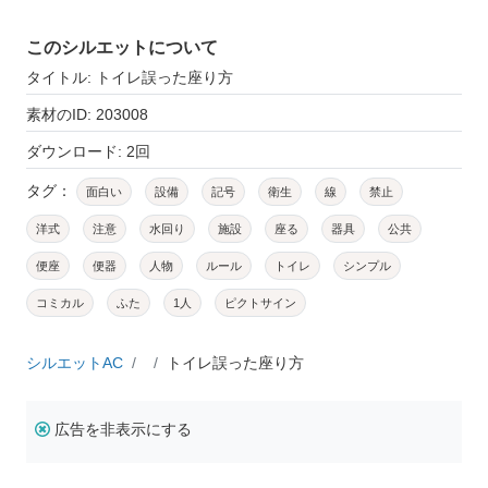
このシルエットについて
タイトル: トイレ誤った座り方
素材のID: 203008
ダウンロード: 2回
タグ：
面白い
設備
記号
衛生
線
禁止
洋式
注意
水回り
施設
座る
器具
公共
便座
便器
人物
ルール
トイレ
シンプル
コミカル
ふた
1人
ピクトサイン
シルエットAC
トイレ誤った座り方
広告を非表示にする