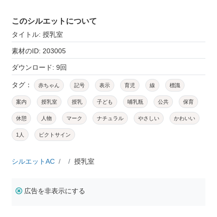
このシルエットについて
タイトル: 授乳室
素材のID: 203005
ダウンロード: 9回
タグ：
赤ちゃん
記号
表示
育児
線
標識
案内
授乳室
授乳
子ども
哺乳瓶
公共
保育
休憩
人物
マーク
ナチュラル
やさしい
かわいい
1人
ピクトサイン
シルエットAC
授乳室
広告を非表示にする