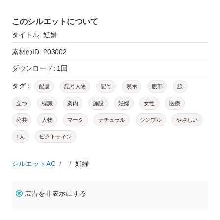
このシルエットについて
タイトル: 妊婦
素材のID: 203002
ダウンロード: 1回
タグ：
配慮
記号人物
記号
表示
腹部
線
立つ
標識
案内
施設
妊婦
女性
医療
公共
人物
マーク
ナチュラル
シンプル
やさしい
1人
ピクトサイン
シルエットAC
妊婦
広告を非表示にする