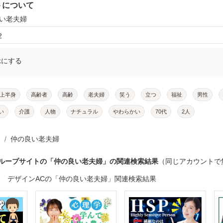
トについて
良い老夫婦
2
示にする
上半身
高齢者
高齢
老夫婦
笑う
立つ
福祉
男性
い
介護
人物
ナチュラル
やわらかい
70代
2人
仲の良い老夫婦
グループサイトの「仲の良い老夫婦」の関連検索結果
（同じアカウントで
デザインACの「仲の良い老夫婦」関連検索結果