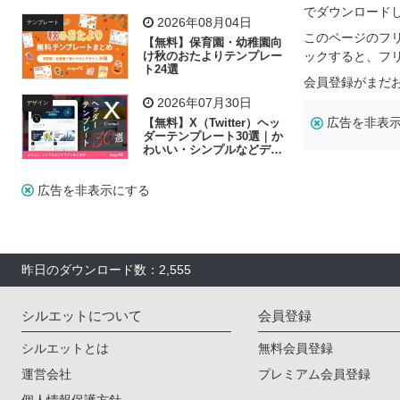
リー素材の選び方
でダウンロード
2026年08月04日
テンプレート
このページのフ
【無料】保育園・幼稚園向
け秋のおたよりテンプレー
ックすると、フ
ト24選
会員登録がまだ
2026年07月30日
デザイン
広告を非表
【無料】X（Twitter）ヘッ
ダーテンプレート30選｜か
わいい・シンプルなどデザ
イン別に紹介
広告を非表示にする
昨日のダウンロード数：2,555
シルエットについて
会員登録
シルエットとは
無料会員登録
運営会社
プレミアム会員登録
個人情報保護方針