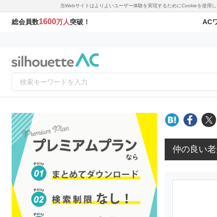
当Webサイトはよりよいユーザー体験を実現するためにCookieを使
1600
AC
総会員数
万人
突破！
仲の良い老