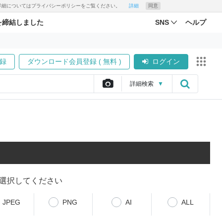
す。詳細についてはプライバシーポリシーをご覧ください。
詳細
同意
を締結しました
SNS
ヘルプ
録
ダウンロード会員登録 ( 無料 )
ログイン
詳細
検索
▼
選択してください
JPEG
PNG
AI
ALL