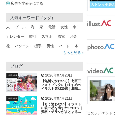
広告を非表示にする
人気キーワード（タグ）
人
プール
海
家
電話
女性
車
カレンダー
時計
スマホ
節電
お金
花
パソコン
握手
男性
ハート
本
もっと見る
矢印
猫
手
メール
トラック
木
犬
吹き出し
カメラ
星
プレゼント
ブログ
飛行機
グラフ
ビル
魚
家族
書類
2026年07月28日
お役立ち情報
【無料でかわいく】七五三
歩く
工場
会社
太陽
キラキラ
フォトブックにおすすめの
イラスト素材30選｜和風の
飾り付け素材が揃う
人物
虫眼鏡
花火
電車
ビジネス
2026年07月21日
お役立ち情報
子供
作業員
葉
相談
ピクトグラム
【もう迷わない】イラスト
に統一感を出す5つのコツ｜
資料・チラシがまとまるフ
このシルエットは