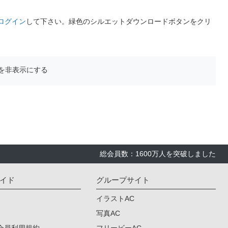
ログイン
して下さい。緑色のシルエットダウンロードボタンをクリ
を非表示にする
総会員数：1600万人を突破しました
イド
グループサイト
イラストAC
写真AC
会員利用規約
フリービーAC