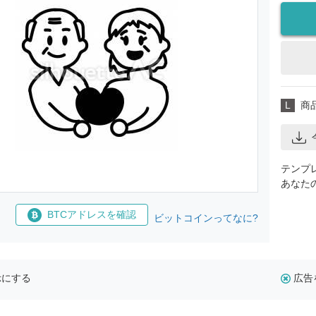
L
商
テンプ
あなた
BTCアドレスを確認
ビットコインってなに?
示にする
広告