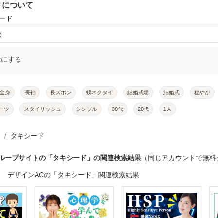
トについて
シード
0
示にする
全身
長袖
長ズボン
蝶ネクタイ
結婚式場
結婚式
穏やか
ーツ
スタイリッシュ
シンプル
30代
20代
1人
タキシード
グループサイトの「タキシード」の関連検索結果
（同じアカウントで無料
デザインACの「タキシード」関連検索結果