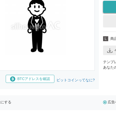
L
商
テンプ
あなた
BTCアドレスを確認
ビットコインってなに?
示にする
広告