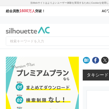
当Webサイトはよりよいユーザー体験を実現するためにCookieを使
1600
AC
総会員数
万人
突破！
タキシード