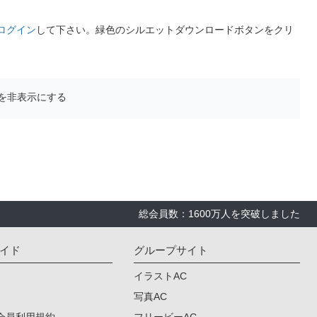
ログイン
して下さい。緑色のシルエットダウンロードボタンをクリ
を非表示にする
総会員数：1600万人を突破しました
イド
グループサイト
イラストAC
写真AC
会員利用規約
フリービーAC