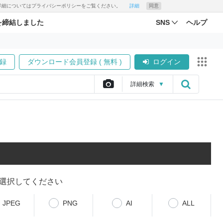
す。詳細についてはプライバシーポリシーをご覧ください。
詳細
同意
を締結しました
SNS
ヘルプ
録
ダウンロード会員登録 ( 無料 )
ログイン
詳細
検索
▼
選択してください
JPEG
PNG
AI
ALL