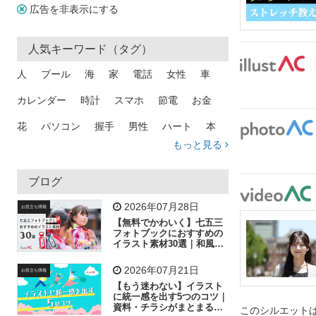
広告を非表示にする
人気キーワード（タグ）
人
プール
海
家
電話
女性
車
カレンダー
時計
スマホ
節電
お金
花
パソコン
握手
男性
ハート
本
もっと見る
矢印
猫
手
メール
トラック
木
犬
吹き出し
カメラ
星
プレゼント
ブログ
飛行機
グラフ
ビル
魚
家族
書類
2026年07月28日
お役立ち情報
【無料でかわいく】七五三
歩く
工場
会社
太陽
キラキラ
フォトブックにおすすめの
イラスト素材30選｜和風の
飾り付け素材が揃う
人物
虫眼鏡
花火
電車
ビジネス
2026年07月21日
お役立ち情報
子供
作業員
葉
相談
ピクトグラム
【もう迷わない】イラスト
に統一感を出す5つのコツ｜
資料・チラシがまとまるフ
このシルエットは