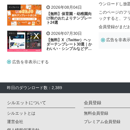
リー素材の選び方
ウンロードし放
2026年08月04日
テンプレート
このページのフ
【無料】保育園・幼稚園向
け秋のおたよりテンプレー
ックすると、フ
ト24選
会員登録がまだ
2026年07月30日
デザイン
広告を非表
【無料】X（Twitter）ヘッ
ダーテンプレート30選｜か
わいい・シンプルなどデザ
イン別に紹介
広告を非表示にする
昨日のダウンロード数：2,389
シルエットについて
会員登録
シルエットとは
無料会員登録
運営会社
プレミアム会員登録
個人情報保護方針