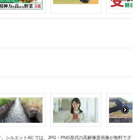
シルエットAC では、JPG・PNG形式の高解像度画像が無料でダ