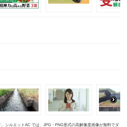
シルエットAC では、JPG・PNG形式の高解像度画像が無料でダ