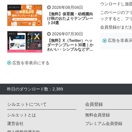
リー素材の選び方
ウンロードし放
2026年08月04日
テンプレート
このページのフ
【無料】保育園・幼稚園向
け秋のおたよりテンプレー
ックすると、フ
ト24選
会員登録がまだ
2026年07月30日
デザイン
広告を非表
【無料】X（Twitter）ヘッ
ダーテンプレート30選｜か
わいい・シンプルなどデザ
イン別に紹介
広告を非表示にする
昨日のダウンロード数：2,389
シルエットについて
会員登録
シルエットとは
無料会員登録
運営会社
プレミアム会員登録
個人情報保護方針