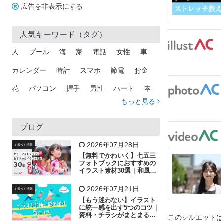
広告を非表示にする
人気キーワード（タグ）
人
プール
海
家
電話
女性
車
カレンダー
時計
スマホ
節電
お金
花
パソコン
握手
男性
ハート
本
もっと見る
矢印
猫
手
メール
トラック
木
犬
吹き出し
カメラ
星
プレゼント
ブログ
飛行機
グラフ
ビル
魚
家族
書類
2026年07月28日
お役立ち情報
【無料でかわいく】七五三
歩く
工場
会社
太陽
キラキラ
フォトブックにおすすめの
イラスト素材30選｜和風の
飾り付け素材が揃う
人物
虫眼鏡
花火
電車
ビジネス
2026年07月21日
お役立ち情報
子供
作業員
葉
相談
ピクトグラム
【もう迷わない】イラスト
に統一感を出す5つのコツ｜
資料・チラシがまとまるフ
このシルエットは