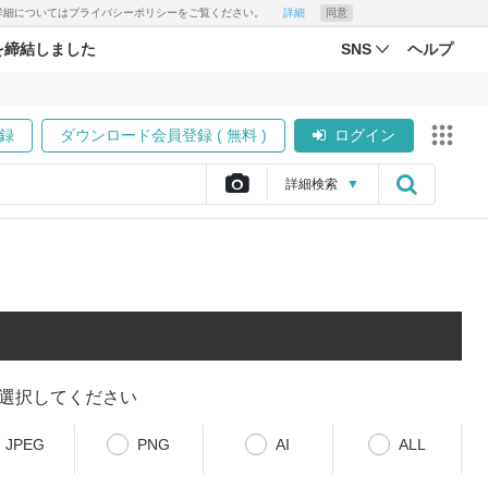
す。詳細についてはプライバシーポリシーをご覧ください。
詳細
同意
を締結しました
SNS
ヘルプ
録
ダウンロード会員登録 ( 無料 )
ログイン
詳細
検索
▼
選択してください
JPEG
PNG
AI
ALL