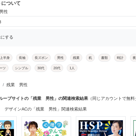
トについて
 男性
8
示にする
上半身
長袖
長ズボン
男性
残業
机
書類
時計
夜
ーツ
シンプル
30代
20代
1人
残業 男性
グループサイトの「残業 男性」の関連検索結果
（同じアカウントで無料
デザインACの「残業 男性」関連検索結果