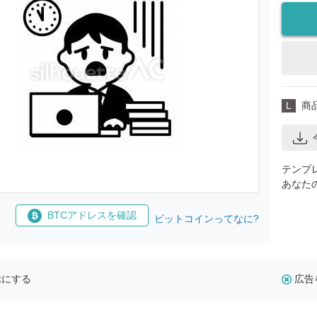
L
商
テンプ
あなた
BTCアドレスを確認
ビットコインってなに?
示にする
広告