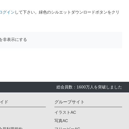
ログイン
して下さい。緑色のシルエットダウンロードボタンをクリ
を非表示にする
総会員数：1600万人を突破しました
イド
グループサイト
イラストAC
写真AC
会員利用規約
フリービーAC