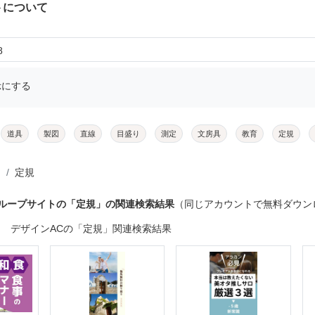
トについて
8
示にする
道具
製図
直線
目盛り
測定
文房具
教育
定規
定規
グループサイトの「定規」の関連検索結果
（同じアカウントで無料ダウン
デザインACの「定規」関連検索結果