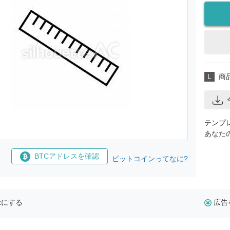
L
商
テンプ
あなた
BTCアドレスを確認
ビットコインってなに?
示にする
広告