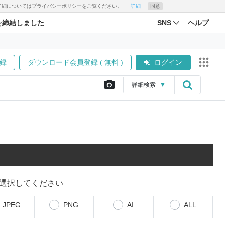
す。詳細についてはプライバシーポリシーをご覧ください。
詳細
同意
を締結しました
SNS
ヘルプ
録
ダウンロード会員登録 ( 無料 )
ログイン
詳細
検索
▼
選択してください
JPEG
PNG
AI
ALL