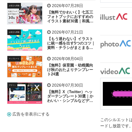
飛行機
グラフ
ビル
魚
家族
書類
2026年07月28日
お役立ち情報
【無料でかわいく】七五三
歩く
工場
会社
太陽
キラキラ
フォトブックにおすすめの
イラスト素材30選｜和風の
飾り付け素材が揃う
人物
虫眼鏡
花火
電車
ビジネス
2026年07月21日
お役立ち情報
子供
作業員
葉
相談
ピクトグラム
【もう迷わない】イラスト
に統一感を出す5つのコツ｜
資料・チラシがまとまるフ
リー素材の選び方
2026年08月04日
テンプレート
【無料】保育園・幼稚園向
け秋のおたよりテンプレー
ト24選
2026年07月30日
デザイン
【無料】X（Twitter）ヘッ
ダーテンプレート30選｜か
わいい・シンプルなどデザ
イン別に紹介
広告を非表示にする
このシルエットは
ードし放題です