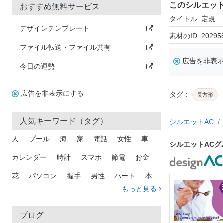
このシルエッ
おすすめ無料サービス
タイトル: 定規
デザインテンプレート
素材のID: 20295
ファイル転送・ファイル共有
広告を非表
今日の運勢
広告を非表示にする
タグ：
長方形
人気キーワード（タグ）
シルエットAC
人
プール
海
家
電話
女性
車
シルエットAC
カレンダー
時計
スマホ
節電
お金
花
パソコン
握手
男性
ハート
本
もっと見る
矢印
猫
手
メール
トラック
木
犬
吹き出し
カメラ
星
プレゼント
ブログ