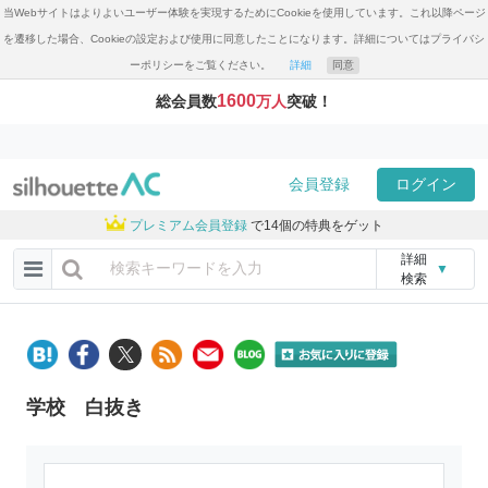
当Webサイトはよりよいユーザー体験を実現するためにCookieを使用しています。これ以降ページ
を遷移した場合、Cookieの設定および使用に同意したことになります。詳細についてはプライバシ
ーポリシーをご覧ください。
詳細
同意
1600
総会員数
万人
突破！
会員登録
ログイン
プレミアム会員登録
で14個の特典をゲット
詳細
▼
検索
学校 白抜き