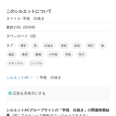
このシルエットについて
タイトル: 学校 白抜き
素材のID: 202945
ダウンロード: 1回
タグ：
通学
窓
白抜き
登校
校舎
時計
春
施設
教育
建物
小学校
学校
学び
ナチュラル
シンプル
シルエットAC
学校 白抜き
広告を非表示にする
シルエットACグループサイトの「学校 白抜き」の関連検索結
果
（同じアカウントで無料ダウンロードできます）