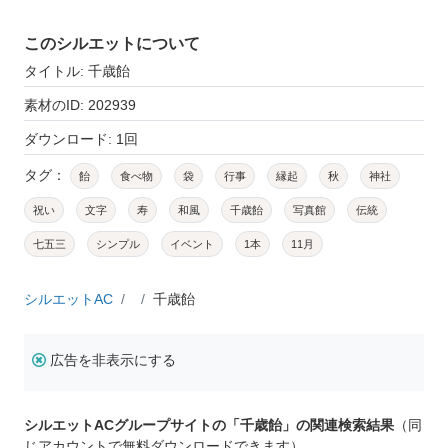
このシルエットについて
タイトル: 千歳飴
素材のID: 202939
ダウンロード: 1回
タグ：
飴
食べ物
袋
行事
縁起
秋
神社
祝い
文字
寿
和風
千歳飴
写真館
伝統
七五三
シンプル
イベント
1本
11月
シルエットAC
千歳飴
広告を非表示にする
シルエットACグループサイトの「千歳飴」の関連検索結果
（同
じアカウントで無料ダウンロードできます）