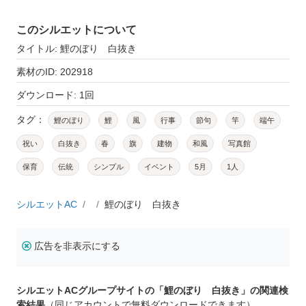
このシルエットについて
タイトル: 鯉のぼり 白抜き
素材のID: 202918
ダウンロード: 1回
タグ：
鯉のぼり
鯉
風
行事
節句
竿
端午
祝い
白抜き
春
旗
建物
和風
写真館
保育
伝統
シンプル
イベント
5月
1人
シルエットAC
鯉のぼり 白抜き
広告を非表示にする
シルエットACグループサイトの「鯉のぼり 白抜き」の関連検
索結果
（同じアカウントで無料ダウンロードできます）