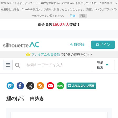
当Webサイトはよりよいユーザー体験を実現するためにCookieを使用しています。これ以降ページ
を遷移した場合、Cookieの設定および使用に同意したことになります。詳細についてはプライバシ
ーポリシーをご覧ください。
詳細
同意
1600
総会員数
万人
突破！
会員登録
ログイン
プレミアム会員登録
で14個の特典をゲット
詳細
▼
検索
鯉のぼり 白抜き