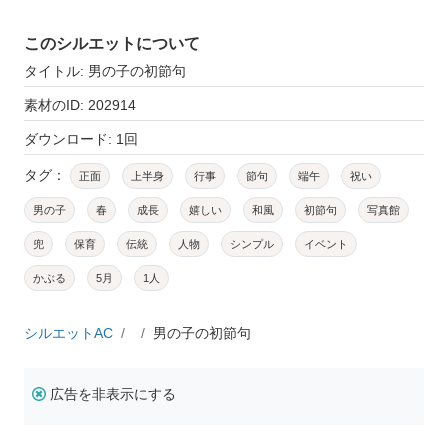
このシルエットについて
タイトル: 男の子の初節句
素材のID: 202914
ダウンロード: 1回
タグ：
正面
上半身
行事
節句
端午
祝い
男の子
春
成長
嬉しい
和風
初節句
写真館
兜
保育
伝統
人物
シンプル
イベント
かぶる
5月
1人
シルエットAC
男の子の初節句
広告を非表示にする