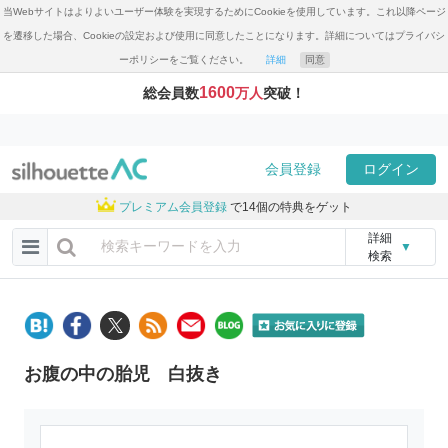
当Webサイトはよりよいユーザー体験を実現するためにCookieを使用しています。これ以降ページ
を遷移した場合、Cookieの設定および使用に同意したことになります。詳細についてはプライバシ
ーポリシーをご覧ください。
詳細
同意
1600
総会員数
万人
突破！
会員登録
ログイン
プレミアム会員登録
で14個の特典をゲット
詳細
▼
検索
お腹の中の胎児 白抜き