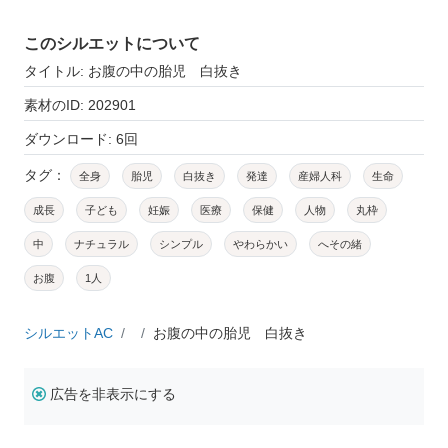
このシルエットについて
タイトル: お腹の中の胎児 白抜き
素材のID: 202901
ダウンロード: 6回
タグ：
全身
胎児
白抜き
発達
産婦人科
生命
成長
子ども
妊娠
医療
保健
人物
丸枠
中
ナチュラル
シンプル
やわらかい
へその緒
お腹
1人
シルエットAC
お腹の中の胎児 白抜き
広告を非表示にする