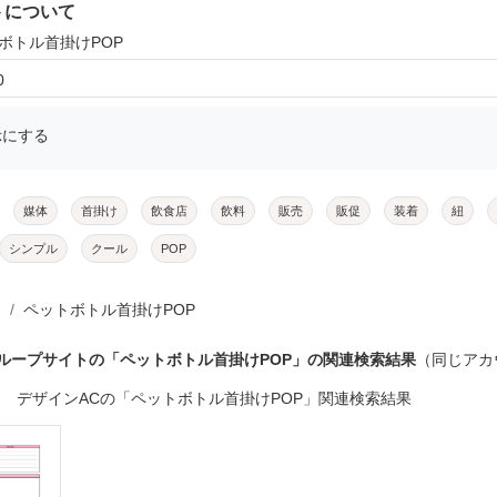
トについて
トボトル首掛けPOP
0
示にする
媒体
首掛け
飲食店
飲料
販売
販促
装着
紐
シンプル
クール
POP
ペットボトル首掛けPOP
ループサイトの「ペットボトル首掛けPOP」の関連検索結果
（同じアカ
デザインACの「ペットボトル首掛けPOP」関連検索結果