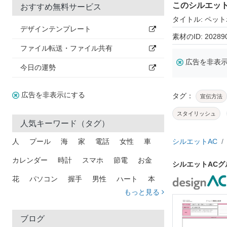
このシルエッ
おすすめ無料サービス
タイトル: ペッ
デザインテンプレート
素材のID: 20289
ファイル転送・ファイル共有
広告を非表
今日の運勢
広告を非表示にする
タグ：
宣伝方法
スタイリッシュ
人気キーワード（タグ）
人
プール
海
家
電話
女性
車
シルエットAC
カレンダー
時計
スマホ
節電
お金
シルエットACグ
花
パソコン
握手
男性
ハート
本
もっと見る
矢印
猫
手
メール
トラック
木
犬
吹き出し
カメラ
星
プレゼント
ブログ