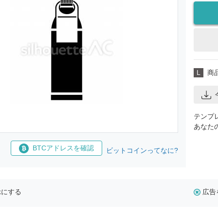
L
商
テンプ
あなた
BTCアドレスを確認
ビットコインってなに?
示にする
広告