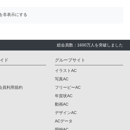
を非表示にする
総会員数：1600万人を突破しました
イド
グループサイト
イラストAC
写真AC
会員利用規約
フリービーAC
年賀状AC
動画AC
デザインAC
ACデータ
明細AC