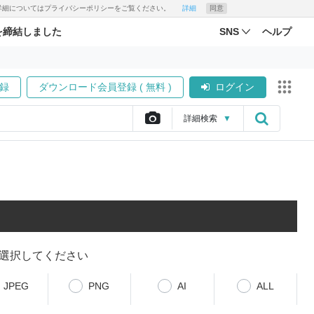
す。詳細についてはプライバシーポリシーをご覧ください。
詳細
同意
を締結しました
SNS
ヘルプ
録
ダウンロード会員登録 ( 無料 )
ログイン
詳細
検索
▼
選択してください
JPEG
PNG
AI
ALL