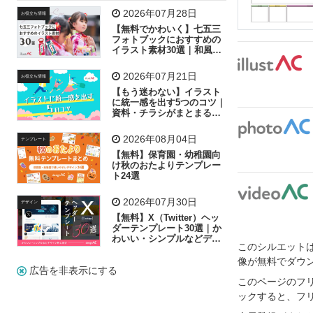
飛行機
グラフ
ビル
魚
家族
書類
2026年07月28日
お役立ち情報
【無料でかわいく】七五三
歩く
工場
会社
太陽
キラキラ
フォトブックにおすすめの
イラスト素材30選｜和風の
飾り付け素材が揃う
人物
虫眼鏡
花火
電車
ビジネス
2026年07月21日
お役立ち情報
子供
作業員
葉
相談
ピクトグラム
【もう迷わない】イラスト
に統一感を出す5つのコツ｜
資料・チラシがまとまるフ
リー素材の選び方
2026年08月04日
テンプレート
【無料】保育園・幼稚園向
け秋のおたよりテンプレー
ト24選
2026年07月30日
デザイン
【無料】X（Twitter）ヘッ
ダーテンプレート30選｜か
わいい・シンプルなどデザ
このシルエットは
イン別に紹介
像が無料でダウ
広告を非表示にする
このページのフ
ックすると、フ