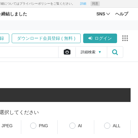
す。詳細についてはプライバシーポリシーをご覧ください。
詳細
同意
を締結しました
SNS
ヘルプ
録
ダウンロード会員登録 ( 無料 )
ログイン
詳細
検索
▼
選択してください
JPEG
PNG
AI
ALL