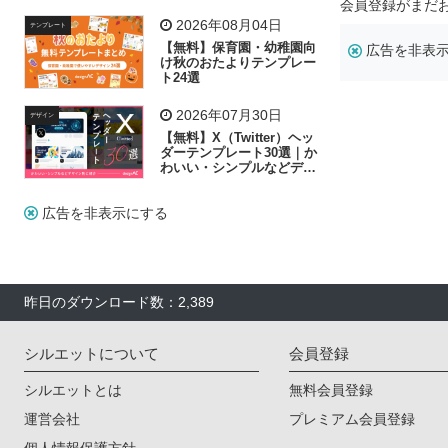
リー素材の選び方
会員登録がまだ
2026年08月04日
テンプレート
【無料】保育園・幼稚園向
広告を非表
け秋のおたよりテンプレー
ト24選
2026年07月30日
デザイン
【無料】X（Twitter）ヘッ
ダーテンプレート30選｜か
わいい・シンプルなどデザ
イン別に紹介
広告を非表示にする
昨日のダウンロード数：2,389
シルエットについて
会員登録
シルエットとは
無料会員登録
運営会社
プレミアム会員登録
個人情報保護方針