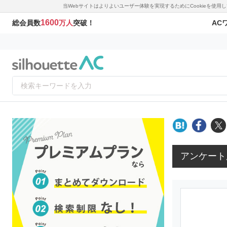
当Webサイトはよりよいユーザー体験を実現するためにCookieを使
1600
AC
総会員数
万人
突破！
アンケート