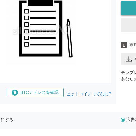
L
商
テンプ
あなた
BTCアドレスを確認
ビットコインってなに?
示にする
広告