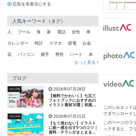
広告を非表示にする
人気キーワード（タグ）
人
プール
海
家
電話
女性
車
カレンダー
時計
スマホ
節電
お金
花
パソコン
握手
男性
ハート
本
もっと見る
矢印
猫
手
メール
トラック
木
犬
吹き出し
カメラ
星
プレゼント
ブログ
飛行機
グラフ
ビル
魚
家族
書類
2026年07月28日
お役立ち情報
【無料でかわいく】七五三
歩く
工場
会社
太陽
キラキラ
フォトブックにおすすめの
イラスト素材30選｜和風の
このシルエットは
飾り付け素材が揃う
人物
虫眼鏡
花火
電車
ビジネス
でダウンロード
2026年07月21日
お役立ち情報
子供
作業員
葉
相談
ピクトグラム
このページのフ
【もう迷わない】イラスト
に統一感を出す5つのコツ｜
ックすると、フ
資料・チラシがまとまるフ