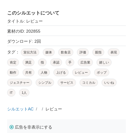
このシルエットについて
タイトル: レビュー
素材のID: 202855
ダウンロード: 2回
タグ：
宣伝方法
媒体
飲食店
評価
親指
表現
肯定
満足
指
承認
手
広告業
嬉しい
動作
共有
人物
上げる
レビュー
ポップ
ジェスチャー
シンプル
サービス
コミカル
いいね
IT
1人
シルエットAC
レビュー
広告を非表示にする