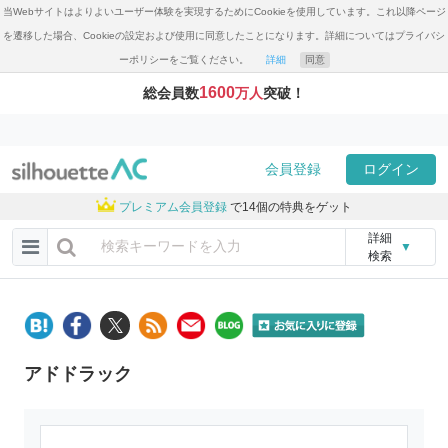
当Webサイトはよりよいユーザー体験を実現するためにCookieを使用しています。これ以降ページ
を遷移した場合、Cookieの設定および使用に同意したことになります。詳細についてはプライバシ
ーポリシーをご覧ください。
詳細
同意
1600
総会員数
万人
突破！
会員登録
ログイン
プレミアム会員登録
で14個の特典をゲット
詳細
▼
検索
アドドラック