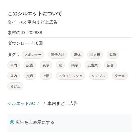
このシルエットについて
タイトル: 車内まど上広告
素材のID: 202838
ダウンロード: 0回
タグ：
スポンサー
宣伝方法
媒体
長方形
鉄道
車内
設置
表示
窓
掲示
広告業
広告
屋内
交通
上部
スタイリッシュ
シンプル
クール
まど上
シルエットAC
車内まど上広告
広告を非表示にする