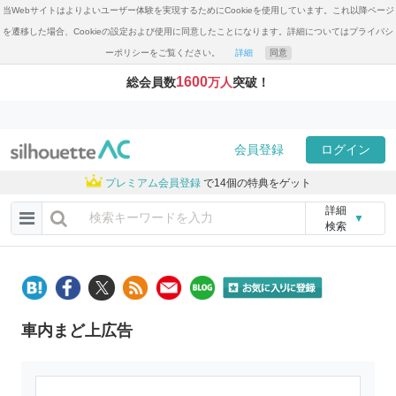
当Webサイトはよりよいユーザー体験を実現するためにCookieを使用しています。これ以降ページ
を遷移した場合、Cookieの設定および使用に同意したことになります。詳細についてはプライバシ
ーポリシーをご覧ください。
詳細
同意
1600
総会員数
万人
突破！
会員登録
ログイン
プレミアム会員登録
で14個の特典をゲット
詳細
▼
検索
車内まど上広告