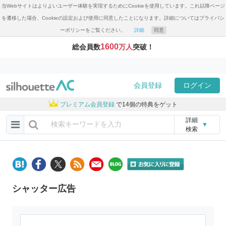
当Webサイトはよりよいユーザー体験を実現するためにCookieを使用しています。これ以降ページ
を遷移した場合、Cookieの設定および使用に同意したことになります。詳細についてはプライバシ
ーポリシーをご覧ください。
詳細
同意
1600
総会員数
万人
突破！
会員登録
ログイン
プレミアム会員登録
で14個の特典をゲット
詳細
▼
検索
シャッター広告