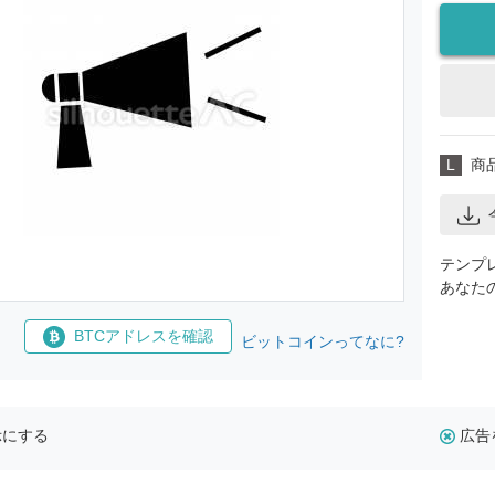
L
商
テンプ
あなた
BTCアドレスを確認
ビットコインってなに?
示にする
広告