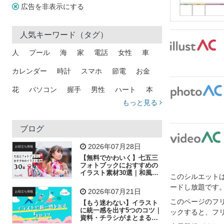
広告を非表示にする
人気キーワード（タグ）
人
プール
海
家
電話
女性
車
カレンダー
時計
スマホ
節電
お金
花
パソコン
握手
男性
ハート
本
もっと見る
矢印
猫
手
メール
トラック
木
犬
吹き出し
カメラ
星
プレゼント
ブログ
飛行機
グラフ
ビル
魚
家族
書類
2026年07月28日
お役立ち情報
【無料でかわいく】七五三
歩く
工場
会社
太陽
キラキラ
フォトブックにおすすめの
イラスト素材30選｜和風の
このシルエットは
飾り付け素材が揃う
人物
虫眼鏡
花火
電車
ビジネス
ードし放題です
2026年07月21日
お役立ち情報
子供
作業員
葉
相談
ピクトグラム
このページのフ
【もう迷わない】イラスト
に統一感を出す5つのコツ｜
ックすると、フ
資料・チラシがまとまるフ