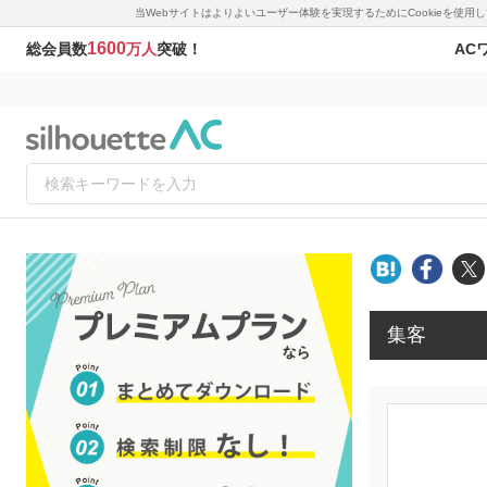
当Webサイトはよりよいユーザー体験を実現するためにCookieを使
1600
AC
総会員数
万人
突破！
集客