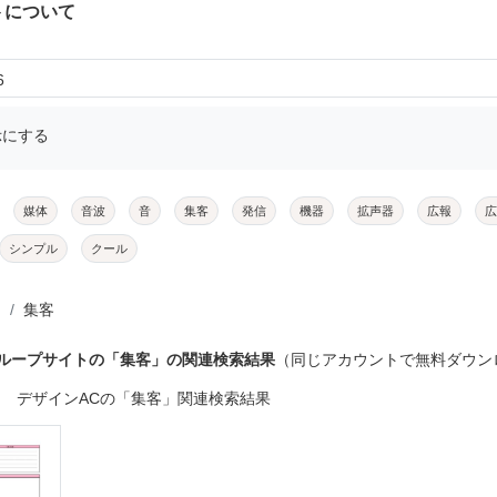
トについて
6
示にする
媒体
音波
音
集客
発信
機器
拡声器
広報
広
シンプル
クール
集客
グループサイトの「集客」の関連検索結果
（同じアカウントで無料ダウン
デザインACの「集客」関連検索結果