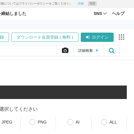
す。詳細についてはプライバシーポリシーをご覧ください。
詳細
同意
を締結しました
SNS
ヘルプ
録
ダウンロード会員登録 ( 無料 )
ログイン
詳細
検索
▼
選択してください
JPEG
PNG
AI
ALL