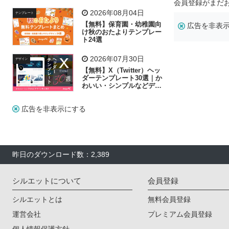
リー素材の選び方
会員登録がまだ
2026年08月04日
テンプレート
【無料】保育園・幼稚園向
広告を非表
け秋のおたよりテンプレー
ト24選
2026年07月30日
デザイン
【無料】X（Twitter）ヘッ
ダーテンプレート30選｜か
わいい・シンプルなどデザ
イン別に紹介
広告を非表示にする
昨日のダウンロード数：2,389
シルエットについて
会員登録
シルエットとは
無料会員登録
運営会社
プレミアム会員登録
個人情報保護方針