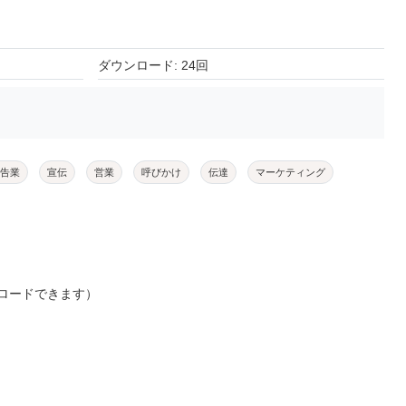
ダウンロード: 24回
告業
宣伝
営業
呼びかけ
伝達
マーケティング
ロードできます）