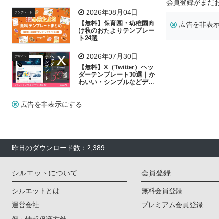
リー素材の選び方
会員登録がまだ
2026年08月04日
テンプレート
【無料】保育園・幼稚園向
広告を非表
け秋のおたよりテンプレー
ト24選
2026年07月30日
デザイン
【無料】X（Twitter）ヘッ
ダーテンプレート30選｜か
わいい・シンプルなどデザ
イン別に紹介
広告を非表示にする
昨日のダウンロード数：2,389
シルエットについて
会員登録
シルエットとは
無料会員登録
運営会社
プレミアム会員登録
個人情報保護方針