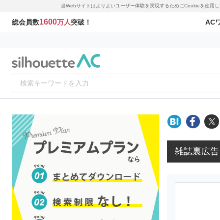
当Webサイトはよりよいユーザー体験を実現するためにCookieを使
1600
AC
総会員数
万人
突破！
雑誌裏広告