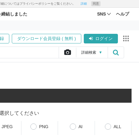
す。詳細についてはプライバシーポリシーをご覧ください。
詳細
同意
を締結しました
SNS
ヘルプ
録
ダウンロード会員登録 ( 無料 )
ログイン
詳細
検索
▼
選択してください
JPEG
PNG
AI
ALL