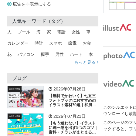
広告を非表示にする
人気キーワード（タグ）
人
プール
海
家
電話
女性
車
カレンダー
時計
スマホ
節電
お金
花
パソコン
握手
男性
ハート
本
もっと見る
矢印
猫
手
メール
トラック
木
犬
吹き出し
カメラ
星
プレゼント
ブログ
飛行機
グラフ
ビル
魚
家族
書類
2026年07月28日
お役立ち情報
【無料でかわいく】七五三
歩く
工場
会社
太陽
キラキラ
フォトブックにおすすめの
イラスト素材30選｜和風の
このシルエットは
飾り付け素材が揃う
人物
虫眼鏡
花火
電車
ビジネス
ウンロードし放
2026年07月21日
お役立ち情報
子供
作業員
葉
相談
ピクトグラム
このページのフ
【もう迷わない】イラスト
に統一感を出す5つのコツ｜
ックすると、フ
資料・チラシがまとまるフ