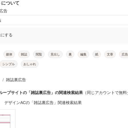
トについて
裏広告
5
示にする
媒体
雑誌
閲覧
見出し
裏
編集
紙
文章
広告
シンプル
おしゃれ
雑誌裏広告
グループサイトの「雑誌裏広告」の関連検索結果
（同じアカウントで無料
デザインACの「雑誌裏広告」関連検索結果