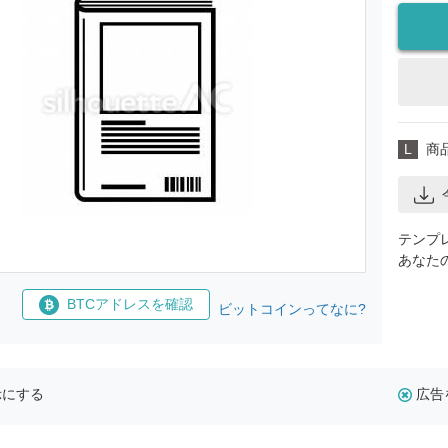
L
商
テンプ
あなた
BTCアドレスを確認
ビットコインってなに?
示にする
広告