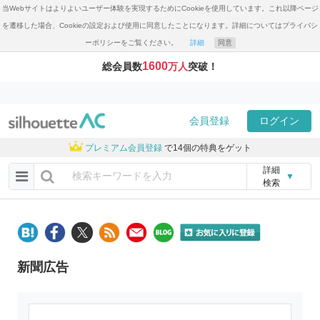
当Webサイトはよりよいユーザー体験を実現するためにCookieを使用しています。これ以降ページ
を遷移した場合、Cookieの設定および使用に同意したことになります。詳細についてはプライバシ
ーポリシーをご覧ください。
詳細
同意
1600
総会員数
万人
突破！
会員登録
ログイン
プレミアム会員登録
で14個の特典をゲット
詳細
▼
検索
新聞広告