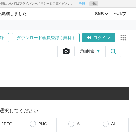
す。詳細についてはプライバシーポリシーをご覧ください。
詳細
同意
を締結しました
SNS
ヘルプ
録
ダウンロード会員登録 ( 無料 )
ログイン
詳細
検索
▼
選択してください
JPEG
PNG
AI
ALL