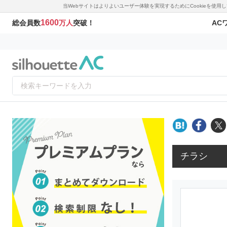
当Webサイトはよりよいユーザー体験を実現するためにCookieを使
1600
AC
総会員数
万人
突破！
チラシ