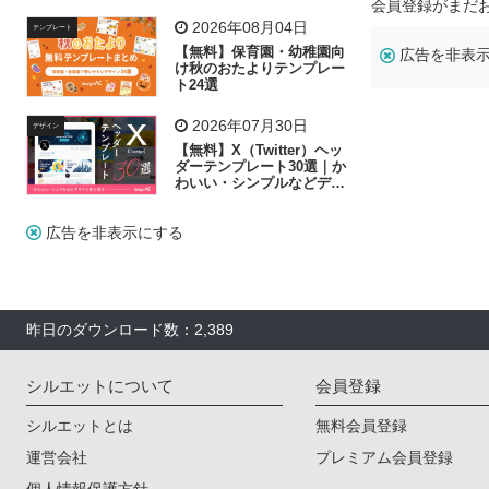
リー素材の選び方
会員登録がまだ
2026年08月04日
テンプレート
【無料】保育園・幼稚園向
広告を非表
け秋のおたよりテンプレー
ト24選
2026年07月30日
デザイン
【無料】X（Twitter）ヘッ
ダーテンプレート30選｜か
わいい・シンプルなどデザ
イン別に紹介
広告を非表示にする
昨日のダウンロード数：2,389
シルエットについて
会員登録
シルエットとは
無料会員登録
運営会社
プレミアム会員登録
個人情報保護方針