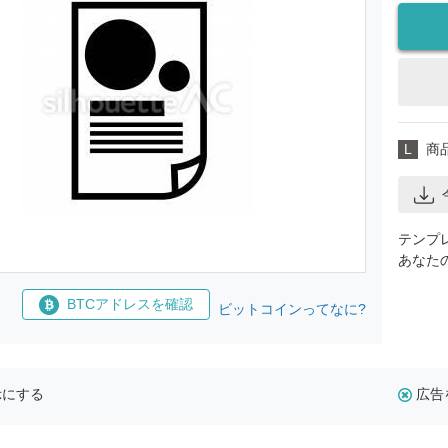
L
商
テンプ
あなた
BTCアドレスを確認
ビットコインってなに?
示にする
広告