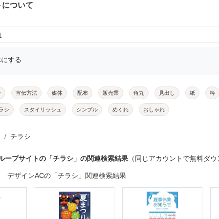
トについて
1
示にする
ー
宣伝方法
媒体
配布
販売業
角丸
見出し
紙
枠
ラシ
スタイリッシュ
シンプル
めくれ
おしゃれ
チラシ
グループサイトの「チラシ」の関連検索結果
（同じアカウントで無料ダウ
デザインACの「チラシ」関連検索結果