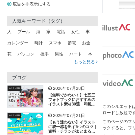
広告を非表示にする
人気キーワード（タグ）
人
プール
海
家
電話
女性
車
カレンダー
時計
スマホ
節電
お金
花
パソコン
握手
男性
ハート
本
もっと見る
矢印
猫
手
メール
トラック
木
犬
吹き出し
カメラ
星
プレゼント
ブログ
飛行機
グラフ
ビル
魚
家族
書類
2026年07月28日
お役立ち情報
【無料でかわいく】七五三
歩く
工場
会社
太陽
キラキラ
フォトブックにおすすめの
イラスト素材30選｜和風の
このシルエットは
飾り付け素材が揃う
人物
虫眼鏡
花火
電車
ビジネス
ロードし放題で
2026年07月21日
お役立ち情報
子供
作業員
葉
相談
ピクトグラム
このページのフ
【もう迷わない】イラスト
に統一感を出す5つのコツ｜
ックすると、フ
資料・チラシがまとまるフ